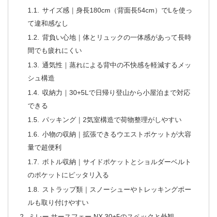
サイズ感｜身長180cm（背面長54cm）でLを使っ
て違和感なし
背負い心地｜体とリュックの一体感があって長時
間でも疲れにくい
通気性｜蒸れによる背中の不快感を軽減するメッ
シュ構造
収納力｜30+5Lで日帰り登山から小屋泊まで対応
できる
パッキング｜2気室構造で荷物整理がしやすい
小物の収納｜拡張できるウエストポケットが大容
量で超便利
ボトル収納｜サイドポケットとショルダーベルト
のポケットにピッタリ入る
ストラップ類｜スノーシューやトレッキングポー
ルも取り付けやすい
ミレー サースフェー NX 30+5のスペックと外観