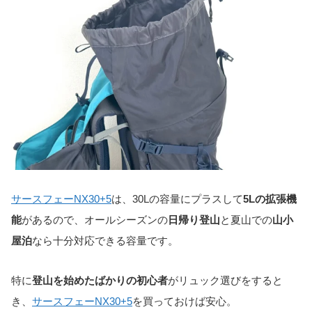
サースフェーNX30+5
は、30Lの容量にプラスして
5Lの拡張機
能
があるので、オールシーズンの
日帰り登山
と夏山での
山小
屋泊
なら十分対応できる容量です。
特に
登山を始めたばかりの初心者
がリュック選びをすると
き、
サースフェーNX30+5
を買っておけば安心。