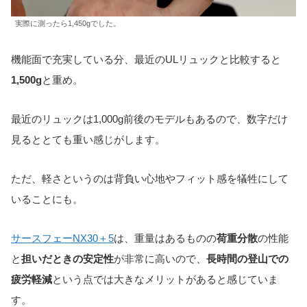
実際に測ったら1,450gでした。
機能面で充実している分、最近のULリュックと比較すると
1,500g
と重め。
最近のリュックは1,000g前後のモデルもあるので、数字だけ
見るととても重い感じがします。
ただ、軽さというのは背負い心地やフィット感を犠牲にして
いることにも。
サースフェーNX30＋5
は、重量はあるものの
荷重分散
の性能
と
担いだときの安定性
が非常に高いので、
長時間の登山での
疲労軽減
という点では大きなメリットがあると感じていま
す。