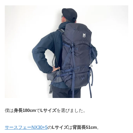
僕は
身長180cm
で
Lサイズ
を選びました。
サースフェーNX30+5
の
Lサイズ
は
背面長51cm
。